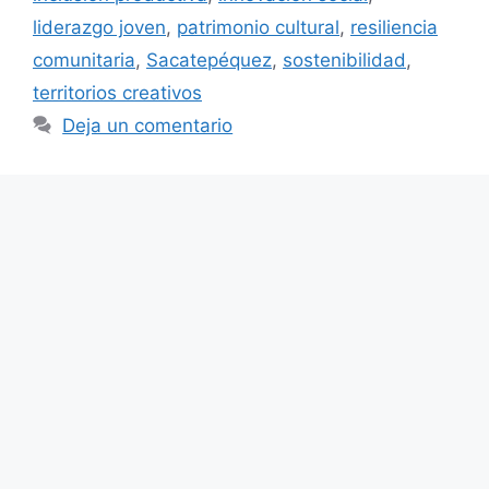
liderazgo joven
,
patrimonio cultural
,
resiliencia
comunitaria
,
Sacatepéquez
,
sostenibilidad
,
territorios creativos
Deja un comentario