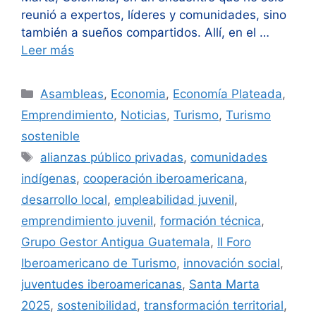
reunió a expertos, líderes y comunidades, sino
también a sueños compartidos. Allí, en el …
Leer más
Categorías
Asambleas
,
Economia
,
Economía Plateada
,
Emprendimiento
,
Noticias
,
Turismo
,
Turismo
sostenible
Etiquetas
alianzas público privadas
,
comunidades
indígenas
,
cooperación iberoamericana
,
desarrollo local
,
empleabilidad juvenil
,
emprendimiento juvenil
,
formación técnica
,
Grupo Gestor Antigua Guatemala
,
II Foro
Iberoamericano de Turismo
,
innovación social
,
juventudes iberoamericanas
,
Santa Marta
2025
,
sostenibilidad
,
transformación territorial
,