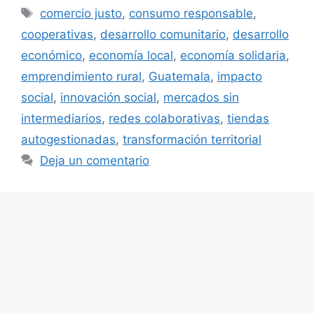
Etiquetas
comercio justo
,
consumo responsable
,
cooperativas
,
desarrollo comunitario
,
desarrollo
económico
,
economía local
,
economía solidaria
,
emprendimiento rural
,
Guatemala
,
impacto
social
,
innovación social
,
mercados sin
intermediarios
,
redes colaborativas
,
tiendas
autogestionadas
,
transformación territorial
Deja un comentario