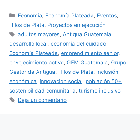
Categorías
Economia
,
Economía Plateada
,
Eventos
,
Hilos de Plata
,
Proyectos en ejecución
Etiquetas
adultos mayores
,
Antigua Guatemala
,
desarrollo local
,
economía del cuidado
,
Economía Plateada
,
emprendimiento senior
,
envejecimiento activo
,
GEM Guatemala
,
Grupo
Gestor de Antigua
,
Hilos de Plata
,
inclusión
económica
,
innovación social
,
población 50+
,
sostenibilidad comunitaria
,
turismo inclusivo
Deja un comentario