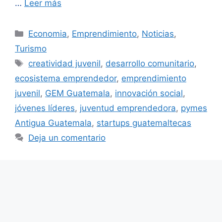
…
Leer más
Categorías
Economia
,
Emprendimiento
,
Noticias
,
Turismo
Etiquetas
creatividad juvenil
,
desarrollo comunitario
,
ecosistema emprendedor
,
emprendimiento
juvenil
,
GEM Guatemala
,
innovación social
,
jóvenes líderes
,
juventud emprendedora
,
pymes
Antigua Guatemala
,
startups guatemaltecas
Deja un comentario