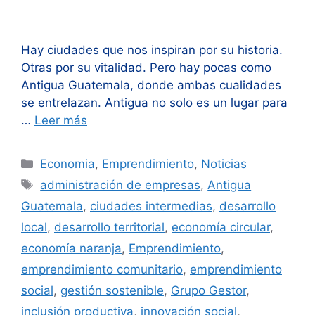
Hay ciudades que nos inspiran por su historia.
Otras por su vitalidad. Pero hay pocas como
Antigua Guatemala, donde ambas cualidades
se entrelazan. Antigua no solo es un lugar para
…
Leer más
Categorías
Economia
,
Emprendimiento
,
Noticias
Etiquetas
administración de empresas
,
Antigua
Guatemala
,
ciudades intermedias
,
desarrollo
local
,
desarrollo territorial
,
economía circular
,
economía naranja
,
Emprendimiento
,
emprendimiento comunitario
,
emprendimiento
social
,
gestión sostenible
,
Grupo Gestor
,
inclusión productiva
,
innovación social
,