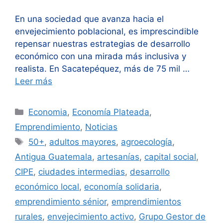
En una sociedad que avanza hacia el
envejecimiento poblacional, es imprescindible
repensar nuestras estrategias de desarrollo
económico con una mirada más inclusiva y
realista. En Sacatepéquez, más de 75 mil …
Leer más
Categorías
Economia
,
Economía Plateada
,
Emprendimiento
,
Noticias
Etiquetas
50+
,
adultos mayores
,
agroecología
,
Antigua Guatemala
,
artesanías
,
capital social
,
CIPE
,
ciudades intermedias
,
desarrollo
económico local
,
economía solidaria
,
emprendimiento sénior
,
emprendimientos
rurales
,
envejecimiento activo
,
Grupo Gestor de