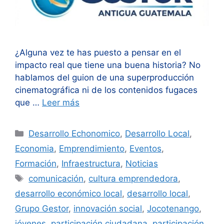
¿Alguna vez te has puesto a pensar en el
impacto real que tiene una buena historia? No
hablamos del guion de una superproducción
cinematográfica ni de los contenidos fugaces
que …
Leer más
Categorías
Desarrollo Echonomico
,
Desarrollo Local
,
Economia
,
Emprendimiento
,
Eventos
,
Formación
,
Infraestructura
,
Noticias
Etiquetas
comunicación
,
cultura emprendedora
,
desarrollo económico local
,
desarrollo local
,
Grupo Gestor
,
innovación social
,
Jocotenango
,
jóvenes
,
participación ciudadana
,
participación