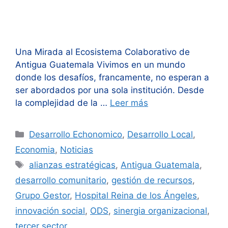
Una Mirada al Ecosistema Colaborativo de
Antigua Guatemala Vivimos en un mundo
donde los desafíos, francamente, no esperan a
ser abordados por una sola institución. Desde
la complejidad de la …
Leer más
Categorías
Desarrollo Echonomico
,
Desarrollo Local
,
Economia
,
Noticias
Etiquetas
alianzas estratégicas
,
Antigua Guatemala
,
desarrollo comunitario
,
gestión de recursos
,
Grupo Gestor
,
Hospital Reina de los Ángeles
,
innovación social
,
ODS
,
sinergia organizacional
,
tercer sector