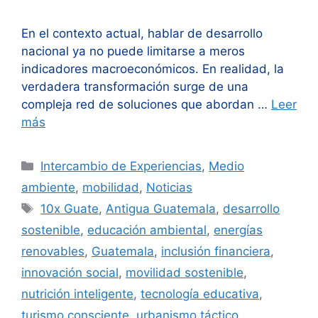
En el contexto actual, hablar de desarrollo
nacional ya no puede limitarse a meros
indicadores macroeconómicos. En realidad, la
verdadera transformación surge de una
compleja red de soluciones que abordan …
Leer
más
Categorías
Intercambio de Experiencias
,
Medio
ambiente
,
mobilidad
,
Noticias
Etiquetas
10x Guate
,
Antigua Guatemala
,
desarrollo
sostenible
,
educación ambiental
,
energías
renovables
,
Guatemala
,
inclusión financiera
,
innovación social
,
movilidad sostenible
,
nutrición inteligente
,
tecnología educativa
,
turismo consciente
,
urbanismo táctico