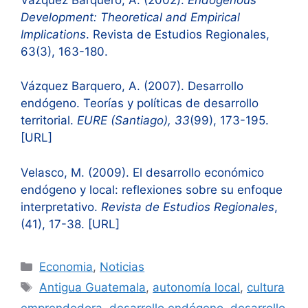
Development: Theoretical and Empirical
Implications
. Revista de Estudios Regionales,
63(3), 163-180.
Vázquez Barquero, A. (2007). Desarrollo
endógeno. Teorías y políticas de desarrollo
territorial.
EURE (Santiago), 33
(99), 173-195.
[URL]
Velasco, M. (2009). El desarrollo económico
endógeno y local: reflexiones sobre su enfoque
interpretativo.
Revista de Estudios Regionales
,
(41), 17-38. [URL]
Categorías
Economia
,
Noticias
Etiquetas
Antigua Guatemala
,
autonomía local
,
cultura
emprendedora
,
desarrollo endógeno
,
desarrollo