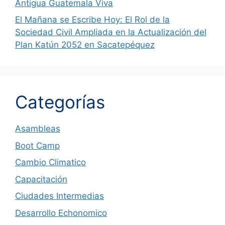
Antigua Guatemala Viva
El Mañana se Escribe Hoy: El Rol de la
Sociedad Civil Ampliada en la Actualización del
Plan Katún 2052 en Sacatepéquez
Categorías
Asambleas
Boot Camp
Cambio Climatico
Capacitación
Ciudades Intermedias
Desarrollo Echonomico