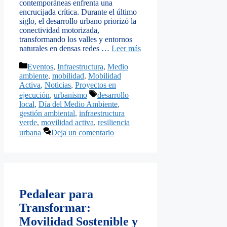
contemporáneas enfrenta una
encrucijada crítica. Durante el último
siglo, el desarrollo urbano priorizó la
conectividad motorizada,
transformando los valles y entornos
naturales en densas redes …
Leer más
Categorías
Eventos
,
Infraestructura
,
Medio
ambiente
,
mobilidad
,
Mobilidad
Activa
,
Noticias
,
Proyectos en
Etiquetas
ejecución
,
urbanismo
desarrollo
local
,
Día del Medio Ambiente
,
gestión ambiental
,
infraestructura
verde
,
movilidad activa
,
resiliencia
urbana
Deja un comentario
Pedalear para
Transformar:
Movilidad Sostenible y