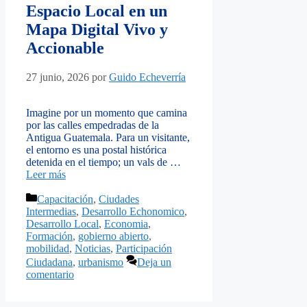
Espacio Local en un
Mapa Digital Vivo y
Accionable
27 junio, 2026
por
Guido Echeverría
Imagine por un momento que camina
por las calles empedradas de la
Antigua Guatemala. Para un visitante,
el entorno es una postal histórica
detenida en el tiempo; un vals de …
Leer más
Categorías
Capacitación
,
Ciudades
Intermedias
,
Desarrollo Echonomico
,
Desarrollo Local
,
Economia
,
Formación
,
gobierno abierto
,
mobilidad
,
Noticias
,
Participación
Ciudadana
,
urbanismo
Deja un
comentario