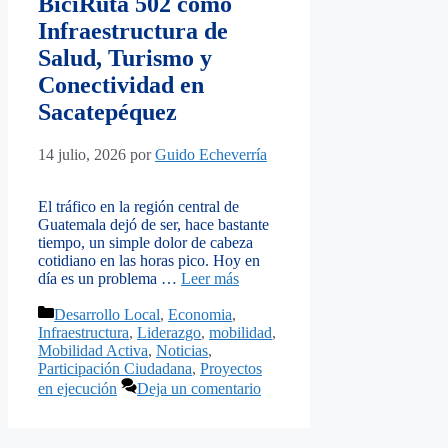
BiciRuta 502 como
Infraestructura de
Salud, Turismo y
Conectividad en
Sacatepéquez
14 julio, 2026
por
Guido Echeverría
El tráfico en la región central de
Guatemala dejó de ser, hace bastante
tiempo, un simple dolor de cabeza
cotidiano en las horas pico. Hoy en
día es un problema …
Leer más
Categorías
Desarrollo Local
,
Economia
,
Infraestructura
,
Liderazgo
,
mobilidad
,
Mobilidad Activa
,
Noticias
,
Participación Ciudadana
,
Proyectos
en ejecución
Deja un comentario