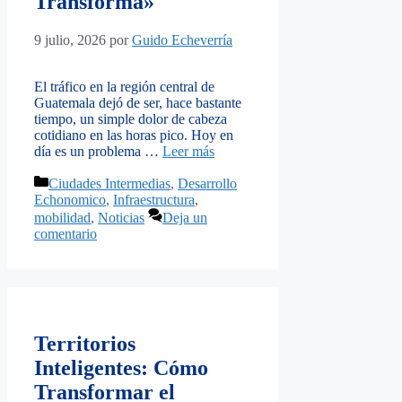
Transforma»
9 julio, 2026
por
Guido Echeverría
El tráfico en la región central de
Guatemala dejó de ser, hace bastante
tiempo, un simple dolor de cabeza
cotidiano en las horas pico. Hoy en
día es un problema …
Leer más
Categorías
Ciudades Intermedias
,
Desarrollo
Echonomico
,
Infraestructura
,
mobilidad
,
Noticias
Deja un
comentario
Territorios
Inteligentes: Cómo
Transformar el