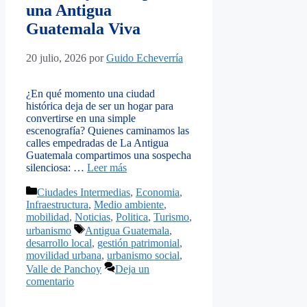
una Antigua
Guatemala Viva
20 julio, 2026
por
Guido Echeverría
¿En qué momento una ciudad
histórica deja de ser un hogar para
convertirse en una simple
escenografía? Quienes caminamos las
calles empedradas de La Antigua
Guatemala compartimos una sospecha
silenciosa: …
Leer más
Categorías
Ciudades Intermedias
,
Economia
,
Infraestructura
,
Medio ambiente
,
mobilidad
,
Noticias
,
Politica
,
Turismo
,
Etiquetas
urbanismo
Antigua Guatemala
,
desarrollo local
,
gestión patrimonial
,
movilidad urbana
,
urbanismo social
,
Valle de Panchoy
Deja un
comentario