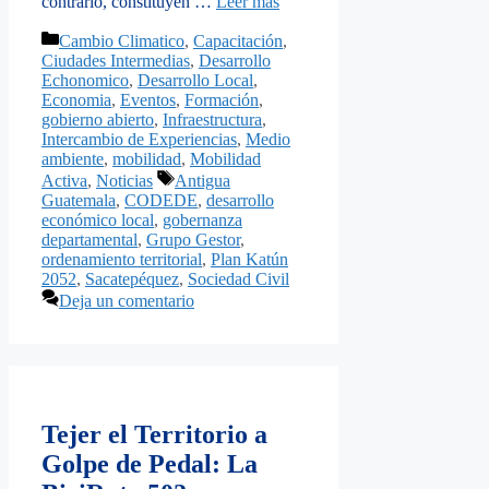
contrario, constituyen …
Leer más
Categorías
Cambio Climatico
,
Capacitación
,
Ciudades Intermedias
,
Desarrollo
Echonomico
,
Desarrollo Local
,
Economia
,
Eventos
,
Formación
,
gobierno abierto
,
Infraestructura
,
Intercambio de Experiencias
,
Medio
ambiente
,
mobilidad
,
Mobilidad
Etiquetas
Activa
,
Noticias
Antigua
Guatemala
,
CODEDE
,
desarrollo
económico local
,
gobernanza
departamental
,
Grupo Gestor
,
ordenamiento territorial
,
Plan Katún
2052
,
Sacatepéquez
,
Sociedad Civil
Deja un comentario
Tejer el Territorio a
Golpe de Pedal: La