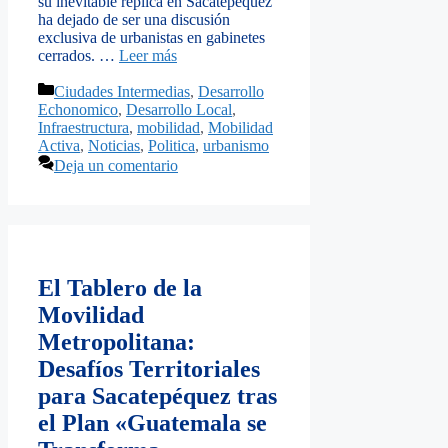
su inevitable réplica en Sacatepéquez
ha dejado de ser una discusión
exclusiva de urbanistas en gabinetes
cerrados. …
Leer más
Categorías
Ciudades Intermedias
,
Desarrollo
Echonomico
,
Desarrollo Local
,
Infraestructura
,
mobilidad
,
Mobilidad
Activa
,
Noticias
,
Politica
,
urbanismo
Deja un comentario
El Tablero de la
Movilidad
Metropolitana:
Desafíos Territoriales
para Sacatepéquez tras
el Plan «Guatemala se