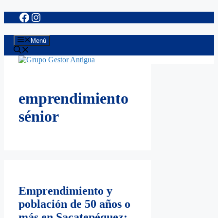
Facebook
Instagram
Saltar
al
contenido
Menú
emprendimiento
sénior
Emprendimiento y
población de 50 años o
más en Sacatepéquez: