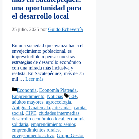
una oportunidad para
el desarrollo local
25 julio, 2025
por
Guido Echeverría
En una sociedad que avanza hacia el
envejecimiento poblacional, es
imprescindible repensar nuestras
estrategias de desarrollo económico
con una mirada más inclusiva y
realista. En Sacatepéquez, más de 75
mil …
Leer más
Categorías
Economia
,
Economía Plateada
,
Etiquetas
Emprendimiento
,
Noticias
50+
,
adultos mayores
,
agroecología
,
Antigua Guatemala
,
artesanías
,
capital
social
,
CIPE
,
ciudades intermedias
,
desarrollo económico local
,
economía
solidaria
,
emprendimiento sénior
,
emprendimientos rurales
,
envejecimiento activo
,
Grupo Gestor