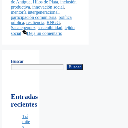
de Antigua
,
Hilos de Plata
,
inclusión
productiva
,
innovación social
,
mentoría intergeneracional
,
participación comunitaria
,
política
pública
,
resiliencia
,
RNGG
,
Sacatepéquez
,
sostenibilidad
,
tejido
social
Deja un comentario
Buscar
Buscar
Entradas
recientes
Trá
mite
s,