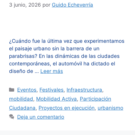
3 junio, 2026
por
Guido Echeverría
¿Cuándo fue la última vez que experimentamos
el paisaje urbano sin la barrera de un
parabrisas? En las dinámicas de las ciudades
contemporáneas, el automóvil ha dictado el
diseño de …
Leer más
Categorías
Eventos
,
Festivales
,
Infraestructura
,
mobilidad
,
Mobilidad Activa
,
Participación
Ciudadana
,
Proyectos en ejecución
,
urbanismo
Deja un comentario