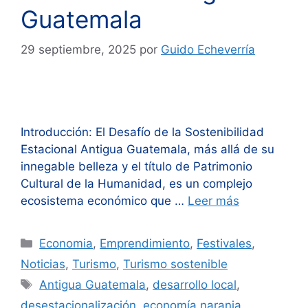
Guatemala
29 septiembre, 2025
por
Guido Echeverría
Introducción: El Desafío de la Sostenibilidad
Estacional Antigua Guatemala, más allá de su
innegable belleza y el título de Patrimonio
Cultural de la Humanidad, es un complejo
ecosistema económico que …
Leer más
Categorías
Economia
,
Emprendimiento
,
Festivales
,
Noticias
,
Turismo
,
Turismo sostenible
Etiquetas
Antigua Guatemala
,
desarrollo local
,
desestacionalización
,
economía naranja
,