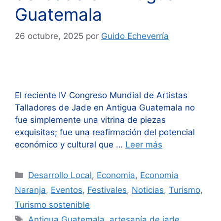
Guatemala
26 octubre, 2025
por
Guido Echeverría
El reciente IV Congreso Mundial de Artistas
Talladores de Jade en Antigua Guatemala no
fue simplemente una vitrina de piezas
exquisitas; fue una reafirmación del potencial
económico y cultural que …
Leer más
Categorías
Desarrollo Local
,
Economia
,
Economia
Naranja
,
Eventos
,
Festivales
,
Noticias
,
Turismo
,
Turismo sostenible
Etiquetas
Antigua Guatemala
,
artesanía de jade
,