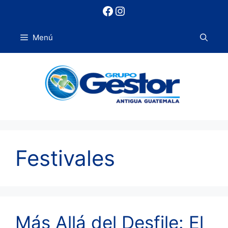
Saltar
Facebook
Instagram
al
contenido
Menú
Festivales
Más Allá del Desfile: El