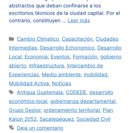
abstractos que deban confinarse a los
escritorios técnicos de la ciudad capital. Por el
contrario, constituyen …
Leer más
Categorías
Cambio Climatico
,
Capacitación
,
Ciudades
Intermedias
,
Desarrollo Echonomico
,
Desarrollo
Local
,
Economia
,
Eventos
,
Formación
,
gobierno
abierto
,
Infraestructura
,
Intercambio de
Experiencias
,
Medio ambiente
,
mobilidad
,
Mobilidad Activa
,
Noticias
Etiquetas
Antigua Guatemala
,
CODEDE
,
desarrollo
económico local
,
gobernanza departamental
,
Grupo Gestor
,
ordenamiento territorial
,
Plan
Katún 2052
,
Sacatepéquez
,
Sociedad Civil
Deja un comentario