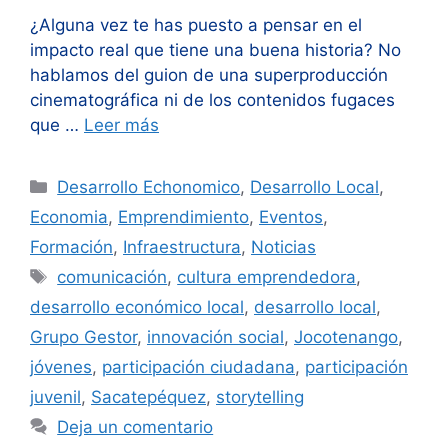
¿Alguna vez te has puesto a pensar en el
impacto real que tiene una buena historia? No
hablamos del guion de una superproducción
cinematográfica ni de los contenidos fugaces
que …
Leer más
Categorías
Desarrollo Echonomico
,
Desarrollo Local
,
Economia
,
Emprendimiento
,
Eventos
,
Formación
,
Infraestructura
,
Noticias
Etiquetas
comunicación
,
cultura emprendedora
,
desarrollo económico local
,
desarrollo local
,
Grupo Gestor
,
innovación social
,
Jocotenango
,
jóvenes
,
participación ciudadana
,
participación
juvenil
,
Sacatepéquez
,
storytelling
Deja un comentario