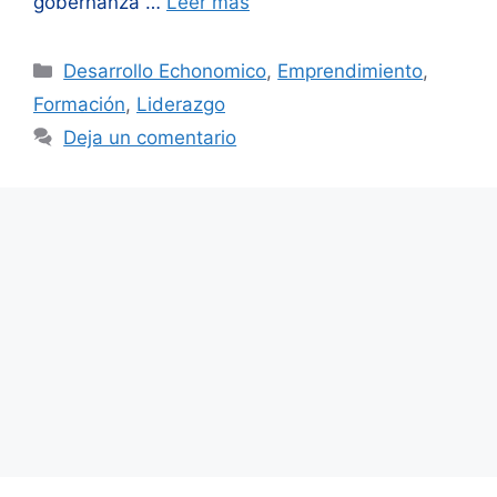
gobernanza …
Leer más
Categorías
Desarrollo Echonomico
,
Emprendimiento
,
Formación
,
Liderazgo
Deja un comentario