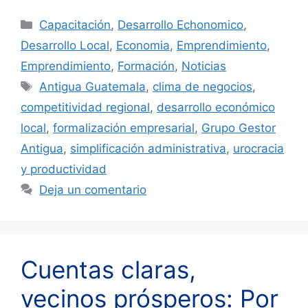
Categorías
Capacitación
,
Desarrollo Echonomico
,
Desarrollo Local
,
Economia
,
Emprendimiento
,
Emprendimiento
,
Formación
,
Noticias
Etiquetas
Antigua Guatemala
,
clima de negocios
,
competitividad regional
,
desarrollo económico
local
,
formalización empresarial
,
Grupo Gestor
Antigua
,
simplificación administrativa
,
urocracia
y productividad
Deja un comentario
Cuentas claras,
vecinos prósperos: Por