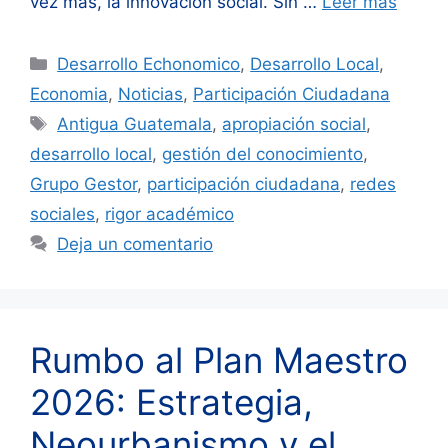
vez más, la innovación social. Sin …
Leer más
Categorías
Desarrollo Echonomico
,
Desarrollo Local
,
Economia
,
Noticias
,
Participación Ciudadana
Etiquetas
Antigua Guatemala
,
apropiación social
,
desarrollo local
,
gestión del conocimiento
,
Grupo Gestor
,
participación ciudadana
,
redes
sociales
,
rigor académico
Deja un comentario
Rumbo al Plan Maestro
2026: Estrategia,
Neourbanismo y el