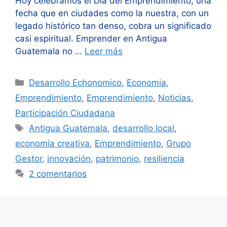
Hoy celebramos el Día del Emprendimiento, una
fecha que en ciudades como la nuestra, con un
legado histórico tan denso, cobra un significado
casi espiritual. Emprender en Antigua
Guatemala no …
Leer más
Categorías
Desarrollo Echonomico
,
Economia
,
Emprendimiento
,
Emprendimiento
,
Noticias
,
Participación Ciudadana
Etiquetas
Antigua Guatemala
,
desarrollo local
,
economía creativa
,
Emprendimiento
,
Grupo
Gestor
,
innovación
,
patrimonio
,
resiliencia
2 comentarios