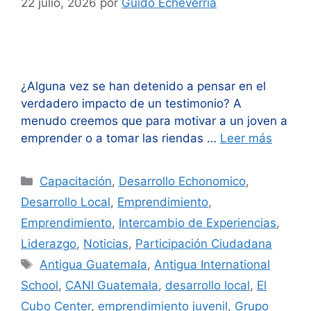
22 julio, 2026
por
Guido Echeverría
¿Alguna vez se han detenido a pensar en el
verdadero impacto de un testimonio? A
menudo creemos que para motivar a un joven a
emprender o a tomar las riendas …
Leer más
Categorías
Capacitación
,
Desarrollo Echonomico
,
Desarrollo Local
,
Emprendimiento
,
Emprendimiento
,
Intercambio de Experiencias
,
Liderazgo
,
Noticias
,
Participación Ciudadana
Etiquetas
Antigua Guatemala
,
Antigua International
School
,
CANI Guatemala
,
desarrollo local
,
El
Cubo Center
,
emprendimiento juvenil
,
Grupo