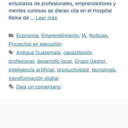
entusiasta de profesionales, emprendedores y
mentes curiosas se dieran cita en el Hospital
Reina de …
Leer más
Categorías
Economia
,
Emprendimiento
,
IA
,
Noticias
,
Proyectos en ejecución
Etiquetas
Antigua Guatemala
,
capacitación
profesional
,
desarrollo local
,
Grupo Gestor
,
inteligencia artificial
,
productividad
,
tecnología
,
transformación digital
Deja un comentario