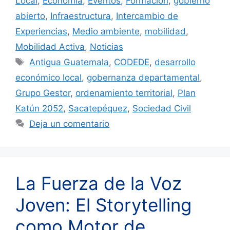
Local
,
Economia
,
Eventos
,
Formación
,
gobierno
abierto
,
Infraestructura
,
Intercambio de
Experiencias
,
Medio ambiente
,
mobilidad
,
Mobilidad Activa
,
Noticias
Etiquetas
Antigua Guatemala
,
CODEDE
,
desarrollo
económico local
,
gobernanza departamental
,
Grupo Gestor
,
ordenamiento territorial
,
Plan
Katún 2052
,
Sacatepéquez
,
Sociedad Civil
Deja un comentario
La Fuerza de la Voz
Joven: El Storytelling
como Motor de