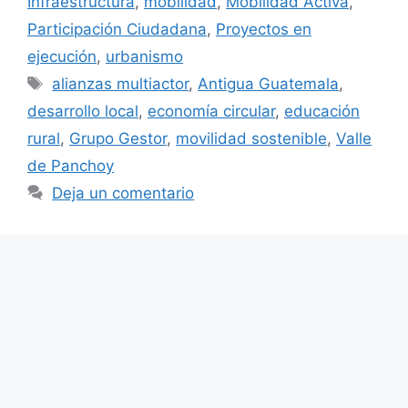
Infraestructura
,
mobilidad
,
Mobilidad Activa
,
Participación Ciudadana
,
Proyectos en
ejecución
,
urbanismo
Etiquetas
alianzas multiactor
,
Antigua Guatemala
,
desarrollo local
,
economía circular
,
educación
rural
,
Grupo Gestor
,
movilidad sostenible
,
Valle
de Panchoy
Deja un comentario