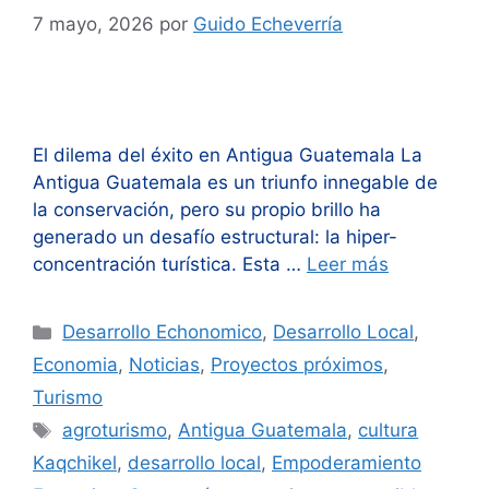
7 mayo, 2026
por
Guido Echeverría
El dilema del éxito en Antigua Guatemala La
Antigua Guatemala es un triunfo innegable de
la conservación, pero su propio brillo ha
generado un desafío estructural: la hiper-
concentración turística. Esta …
Leer más
Categorías
Desarrollo Echonomico
,
Desarrollo Local
,
Economia
,
Noticias
,
Proyectos próximos
,
Turismo
Etiquetas
agroturismo
,
Antigua Guatemala
,
cultura
Kaqchikel
,
desarrollo local
,
Empoderamiento