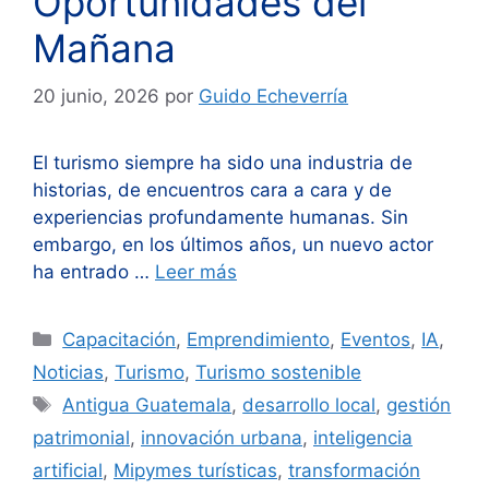
Oportunidades del
Mañana
20 junio, 2026
por
Guido Echeverría
El turismo siempre ha sido una industria de
historias, de encuentros cara a cara y de
experiencias profundamente humanas. Sin
embargo, en los últimos años, un nuevo actor
ha entrado …
Leer más
Categorías
Capacitación
,
Emprendimiento
,
Eventos
,
IA
,
Noticias
,
Turismo
,
Turismo sostenible
Etiquetas
Antigua Guatemala
,
desarrollo local
,
gestión
patrimonial
,
innovación urbana
,
inteligencia
artificial
,
Mipymes turísticas
,
transformación