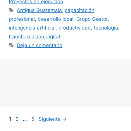
Proyectos en ejecución
Etiquetas
Antigua Guatemala
,
capacitación
profesional
,
desarrollo local
,
Grupo Gestor
,
inteligencia artificial
,
productividad
,
tecnología
,
transformación digital
Deja un comentario
Página
Página
Página
1
2
…
5
Siguiente
→