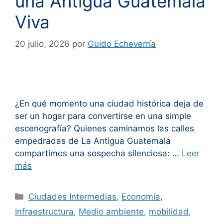
una Antigua Guatemala
Viva
20 julio, 2026
por
Guido Echeverría
¿En qué momento una ciudad histórica deja de
ser un hogar para convertirse en una simple
escenografía? Quienes caminamos las calles
empedradas de La Antigua Guatemala
compartimos una sospecha silenciosa: …
Leer
más
Categorías
Ciudades Intermedias
,
Economia
,
Infraestructura
,
Medio ambiente
,
mobilidad
,