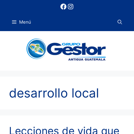
Saltar
Facebook
Instagram
al
contenido
Menú
desarrollo local
Lecciones de vida que