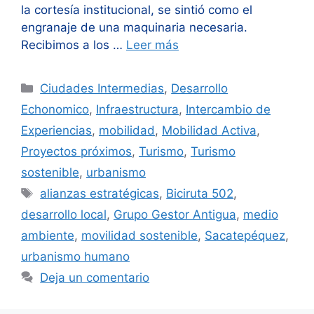
la cortesía institucional, se sintió como el
engranaje de una maquinaria necesaria.
Recibimos a los …
Leer más
Categorías
Ciudades Intermedias
,
Desarrollo
Echonomico
,
Infraestructura
,
Intercambio de
Experiencias
,
mobilidad
,
Mobilidad Activa
,
Proyectos próximos
,
Turismo
,
Turismo
sostenible
,
urbanismo
Etiquetas
alianzas estratégicas
,
Biciruta 502
,
desarrollo local
,
Grupo Gestor Antigua
,
medio
ambiente
,
movilidad sostenible
,
Sacatepéquez
,
urbanismo humano
Deja un comentario