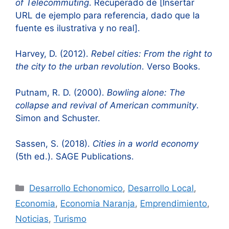
of Telecommuting
. Recuperado de [Insertar
URL de ejemplo para referencia, dado que la
fuente es ilustrativa y no real].
Harvey, D. (2012).
Rebel cities: From the right to
the city to the urban revolution
. Verso Books.
Putnam, R. D. (2000).
Bowling alone: The
collapse and revival of American community
.
Simon and Schuster.
Sassen, S. (2018).
Cities in a world economy
(5th ed.). SAGE Publications.
Categorías
Desarrollo Echonomico
,
Desarrollo Local
,
Economia
,
Economia Naranja
,
Emprendimiento
,
Noticias
,
Turismo