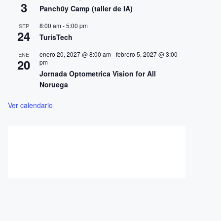
3
Panch0y Camp (taller de IA)
8:00 am
-
5:00 pm
SEP
24
TurisTech
enero 20, 2027 @ 8:00 am
-
febrero 5, 2027 @ 3:00
ENE
20
pm
Jornada Optometrica Vision for All
Noruega
Ver calendario