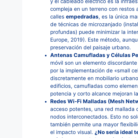
y el cableado eléctrico es la infrae
compleja en un terreno con restos a
calles
empedradas
, es la única ma
de técnicas de microzanjado (insta
profundas) puede minimizar la inte
Europe, 2019). Este método, aunque
preservación del paisaje urbano.
Antenas Camufladas y Células Pe
móvil son un elemento discordante 
por la implementación de «small ce
discretamente en mobiliario urbano (
edificios, camufladas como element
potencia y corto alcance mejoran la
Redes Wi-Fi Malladas (Mesh Net
acceso potentes, una red mallada di
nodos interconectados. Esto no solo
también permite una mayor flexibil
el impacto visual.
¿No sería ideal 