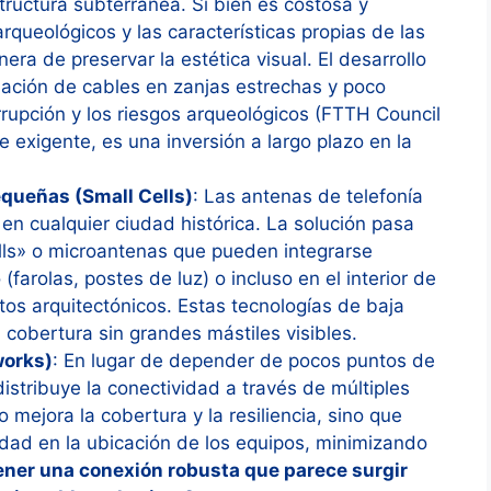
structura subterránea. Si bien es costosa y
rqueológicos y las características propias de las
nera de preservar la estética visual. El desarrollo
lación de cables en zanjas estrechas y poco
rrupción y los riesgos arqueológicos (FTTH Council
 exigente, es una inversión a largo plazo en la
queñas (Small Cells)
: Las antenas de telefonía
en cualquier ciudad histórica. La solución pasa
lls» o microantenas que pueden integrarse
farolas, postes de luz) o incluso en el interior de
os arquitectónicos. Estas tecnologías de baja
 cobertura sin grandes mástiles visibles.
works)
: En lugar de depender de pocos puntos de
stribuye la conectividad a través de múltiples
 mejora la cobertura y la resiliencia, sino que
idad en la ubicación de los equipos, minimizando
tener una conexión robusta que parece surgir