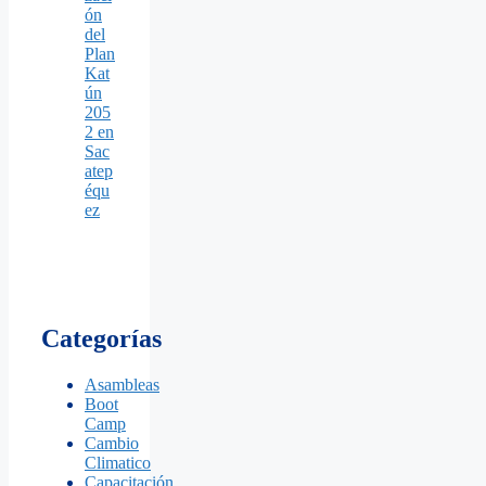
ón
del
Plan
Kat
ún
205
2 en
Sac
atep
équ
ez
Categorías
Asambleas
Boot
Camp
Cambio
Climatico
Capacitación