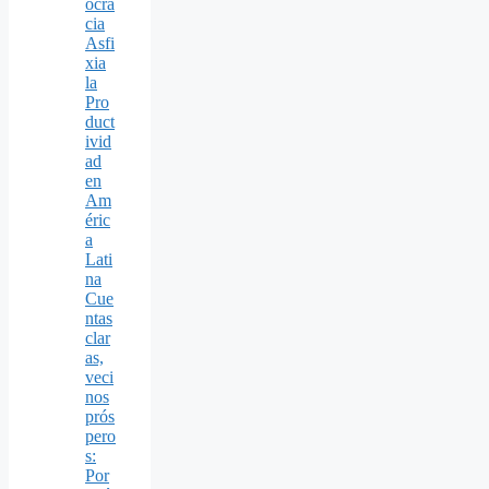
ocra
cia
Asfi
xia
la
Pro
duct
ivid
ad
en
Am
éric
a
Lati
na
Cue
ntas
clar
as,
veci
nos
prós
pero
s:
Por