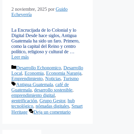
2 noviembre, 2025
por
Guido
Echeverría
La Encrucijada de lo Colonial y lo
Digital Desde hace siglos, Antigua
Guatemala ha sido un faro. Primero,
como la capital del Reino y centro
político, religioso y cultural de …
Leer más
Categorías
Desarrollo Echonomico
,
Desarrollo
Local
,
Economia
,
Economia Naranja
,
Emprendimiento
,
Noticias
,
Turismo
Etiquetas
Antigua Guatemala
,
café de
Guatemala
,
desarrollo sostenible
,
emprendimiento digital
,
gentrificación
,
Grupo Gestor
,
hub
tecnológico
,
nómadas digitales
,
Smart
Heritage
Deja un comentario