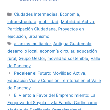
Categorías
Ciudades Intermedias
,
Economia
,
Infraestructura
,
mobilidad
,
Mobilidad Activa
,
Participación Ciudadana
,
Proyectos en
ejecución
,
urbanismo
Etiquetas
alianzas multiactor
,
Antigua Guatemala
,
desarrollo local
,
economía circular
,
educación
rural
,
Grupo Gestor
,
movilidad sostenible
,
Valle
de Panchoy
Pedalear el Futuro: Movilidad Activa,
Educación Vial y Cohesión Territorial en el Valle
de Panchoy
El Viento a Favor del Emprendimiento: La
Epopeya del Sayula II y la Familia Carlín como