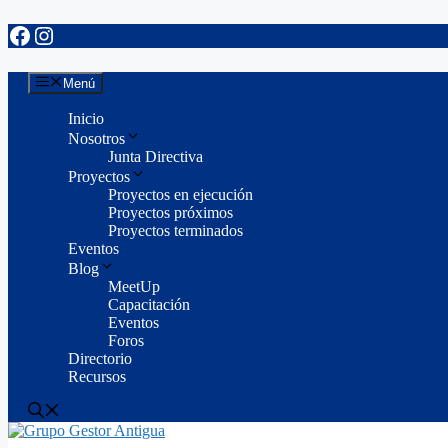
Facebook
Instagram
Saltar
al
contenido
Menú
Inicio
Nosotros
Junta Directiva
Proyectos
Proyectos en ejecución
Proyectos próximos
Proyectos terminados
Eventos
Blog
MeetUp
Capacitación
Eventos
Foros
Directorio
Recursos