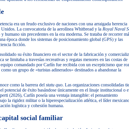
le
petencia era un feudo exclusivo de naciones con una arraigada herencia
s Unidos. La convocatoria de la aerolínea Whitbread y la
Royal Naval S
 y humano sin precedentes en la era moderna. Se trataba de recorrer m
una época donde los sistemas de posicionamiento global (GPS) y las
iencia ficción.
lidado su éxito financiero en el sector de la fabricación y comerciali
 se limitaba a travesías recreativas y regatas menores en las costas de
el equipo comandado por Carlín fue recibida con un escepticismo que ro
e como un grupo de «turistas adinerados» destinados a abandonar la
conoce como la barrera del
statu quo
. Las organizaciones consolidadas t
el potencial de éxito basándose únicamente en el linaje institucional o e
perti (2026), Carlín poseía una ventaja intangible: el pensamiento
o la rigidez militar o la hiperespecialización atlética, el líder mexican
zación logística y cohesión humana.
capital social familiar