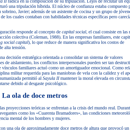
a II
radica en la composición de su tripulación. Lejos de reclutar un eq
uró una tripulación híbrida. El núcleo de confianza estaba compuesto 
u sobrino, Javier; además de un asistente de cocina y un grupo de jóven
 de los cuales contaban con habilidades técnicas específicas pero carecí
figuración responde al concepto de
capital social
, el cual consiste en las 
acción colectiva (Coleman, 1988). En las empresas familiares, este capit
g social capital
), lo que reduce de manera significativa los costos de
e alta tensión.
na decisión estratégica orientada a consolidar un sistema de valores
 de aislamiento, los conflictos interpersonales pueden ser tan destruct
de vínculos familiares actuó como un amortiguador emocional. Como rela
iplina militar requerida para las maniobras de vela con la calidez y el a
-humanizada permitió al
Sayula II
mantener la moral elevada en circunst
tarse debido al desgaste psicológico.
: La ola de doce metros
s proyecciones teóricas se enfrentan a la crisis del mundo real. Durant
os navegantes como los «Cuarenta Bramadores», las condiciones meteorol
stencia mental de los hombres y mujeres.
con una ola de aproximadamente doce metros de altura que provocó un