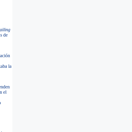
ailing
ás de
zación
zaba la
ienden
n el
o