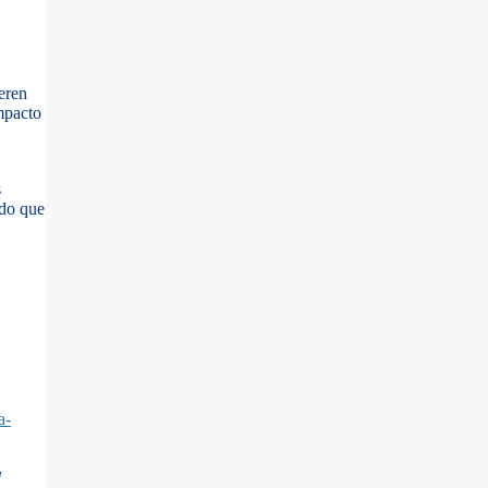
eren
mpacto
s
ndo que
a-
d