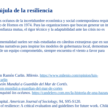
jula de la resiliencia
 los océanos de la incertidumbre económica y social contemporánea requi
abo de Hornos en 1974. Para las organizaciones que buscan generar un i
fianza mutua, el rigor técnico y la adaptabilidad ante las crisis no es
mentalidad suelen ser más estudiadas en cátedras extranjeras que en su
stas narrativas para inspirar los modelos de gobernanza local, demostra
n de un equipo comprometido, siempre encuentra el viento a favor para
Don Ramón Carlin.
Milenio
.
https://www.milenio.com/opinion/luis-
arlin
peón Mundial a Guardián del Mar de Cortés
.
eon-mundial-a-guardian-del-mar-de-cortes
nquistó los océanos
.
https://candelero.com.mx/la-historia-de-una-hazan
apital.
American Journal of Sociology
, 94, S95-S120.
of resilience: A critical evaluation and guidelines for future work.
Chil