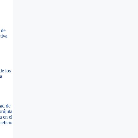
 de
tiva
de los
za
dad de
brújula
a en el
neficio