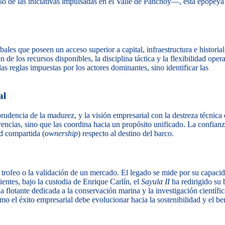
o de las iniciativas impulsadas en el Valle de Panchoy—, esta epopeya
es que poseen un acceso superior a capital, infraestructura e historial
e los recursos disponibles, la disciplina táctica y la flexibilidad opera
as reglas impuestas por los actores dominantes, sino identificar las
al
rudencia de la madurez, y la visión empresarial con la destreza técnica 
rencias, sino que las coordina hacia un propósito unificado. La confian
d compartida (
ownership
) respecto al destino del barco.
trofeo o la validación de un mercado. El legado se mide por su capaci
ientes, bajo la custodia de Enrique Carlín, el
Sayula II
ha redirigido su 
 flotante dedicada a la conservación marina y la investigación científic
o el éxito empresarial debe evolucionar hacia la sostenibilidad y el be