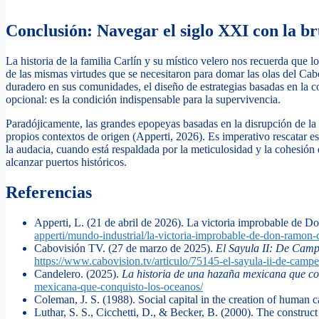
Conclusión: Navegar el siglo XXI con la brú
La historia de la familia Carlín y su místico velero nos recuerda que
de las mismas virtudes que se necesitaron para domar las olas del C
duradero en sus comunidades, el diseño de estrategias basadas en la con
opcional: es la condición indispensable para la supervivencia.
Paradójicamente, las grandes epopeyas basadas en la disrupción de la 
propios contextos de origen (Apperti, 2026). Es imperativo rescatar e
la audacia, cuando está respaldada por la meticulosidad y la cohesió
alcanzar puertos históricos.
Referencias
Apperti, L. (21 de abril de 2026). La victoria improbable de 
apperti/mundo-industrial/la-victoria-improbable-de-don-ramon-c
Cabovisión TV. (27 de marzo de 2025).
El Sayula II: De Cam
https://www.cabovision.tv/articulo/75145-el-sayula-ii-de-camp
Candelero. (2025).
La historia de una hazaña mexicana que co
mexicana-que-conquisto-los-oceanos/
Coleman, J. S. (1988). Social capital in the creation of human c
Luthar, S. S., Cicchetti, D., & Becker, B. (2000). The construct 