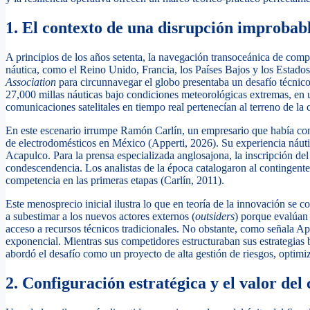
1. El contexto de una disrupción improbab
A principios de los años setenta, la navegación transoceánica de com
náutica, como el Reino Unido, Francia, los Países Bajos y los Estado
Association
para circunnavegar el globo presentaba un desafío técnico
27,000 millas náuticas bajo condiciones meteorológicas extremas, en 
comunicaciones satelitales en tiempo real pertenecían al terreno de la c
En este escenario irrumpe Ramón Carlín, un empresario que había conso
de electrodomésticos en México (Apperti, 2026). Su experiencia náutica
Acapulco. Para la prensa especializada anglosajona, la inscripción d
condescendencia. Los analistas de la época catalogaron al contingent
competencia en las primeras etapas (Carlín, 2011).
Este menosprecio inicial ilustra lo que en teoría de la innovación se 
a subestimar a los nuevos actores externos (
outsiders
) porque evalúan 
acceso a recursos técnicos tradicionales. No obstante, como señala Ap
exponencial. Mientras sus competidores estructuraban sus estrategias baj
abordó el desafío como un proyecto de alta gestión de riesgos, optimi
2. Configuración estratégica y el valor del 