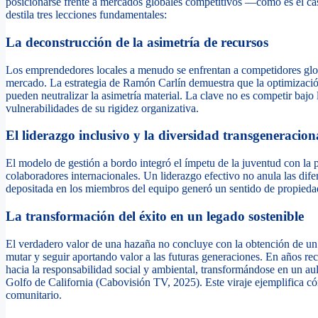
posicionarse frente a mercados globales competitivos —como es el cas
destila tres lecciones fundamentales:
La deconstrucción de la asimetría de recursos
Los emprendedores locales a menudo se enfrentan a competidores global
mercado. La estrategia de Ramón Carlín demuestra que la optimización d
pueden neutralizar la asimetría material. La clave no es competir bajo l
vulnerabilidades de su rigidez organizativa.
El liderazgo inclusivo y la diversidad transgeneracion
El modelo de gestión a bordo integró el ímpetu de la juventud con la p
colaboradores internacionales. Un liderazgo efectivo no anula las dife
depositada en los miembros del equipo generó un sentido de propieda
La transformación del éxito en un legado sostenible
El verdadero valor de una hazaña no concluye con la obtención de un 
mutar y seguir aportando valor a las futuras generaciones. En años rec
hacia la responsabilidad social y ambiental, transformándose en un aula
Golfo de California (Cabovisión TV, 2025). Este viraje ejemplifica cóm
comunitario.