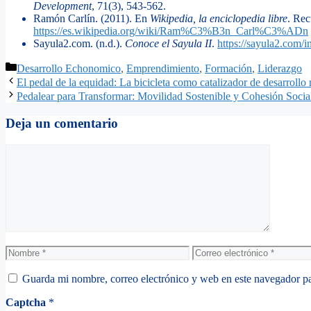
Development
, 71(3), 543-562.
Ramón Carlín. (2011). En
Wikipedia, la enciclopedia libre
. Rec
https://es.wikipedia.org/wiki/Ram%C3%B3n_Carl%C3%ADn
Sayula2.com. (n.d.).
Conoce el Sayula II
.
https://sayula2.com/i
Categorías
Desarrollo Echonomico
,
Emprendimiento
,
Formación
,
Liderazgo
El pedal de la equidad: La bicicleta como catalizador de desarrollo
Pedalear para Transformar: Movilidad Sostenible y Cohesión Socia
Deja un comentario
Comentario
Nombre
Correo
electrónico
Guarda mi nombre, correo electrónico y web en este navegador p
Captcha
*