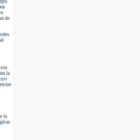
uipo
por
es
an de
redes
al
ivos
ta la
poyo
ancias
e la
ógicas