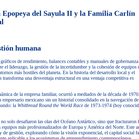
Epopeya del Sayula II y la Familia Carlín
al
estión humana
de gráficos de rendimiento, balances contables y manuales de gobernanza
 el liderazgo, la gestión de la incertidumbre y la cohesión de equipos 
tornos más hostiles del planeta. En la historia del desarrollo local y el
ransforma una desventaja estructural en una ventaja competitiva es
ámica de la empresa familiar, ocurrió a mediados de la década de 1970
 empresario mexicano sin un historial consolidado en la navegación de 
mundo: la
Whitbread Round the World Race
de 1973-1974 (hoy conocid
ón no solo desafiaron las olas del Océano Antártico, sino que fracturaron 
 equipos más profesionalizados de Europa y América del Norte. Este ar
 de gestión, explorando cómo la visión exponencial, el capital social fa
mente aplicable a los ecosistemas de emprendimiento contemporáneos.