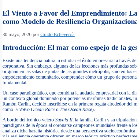
El Viento a Favor del Emprendimiento: La 
como Modelo de Resiliencia Organizacion
30 mayo, 2026
por
Guido Echeverría
Introducción: El mar como espejo de la g
Existe una tendencia natural a estudiar el éxito empresarial a través 
corporativa. Sin embargo, algunas de las lecciones más profundas sobre
originan en las salas de juntas de las grandes metrópolis, sino en los en
empoderamiento comunitario, comprender cómo un grupo de personas t
fundamental.
Un caso paradigmático, que combina la audacia empresarial con la din
un contexto global dominado por potencias marítimas tradicionales, un
Ramón Carlín, decidió inscribirse en la primera regata alrededor del 
como la
Volvo Ocean Race
o
The Ocean Race
).
A bordo del icónico velero
Sayula II
, la familia Carlín y su tripulaci
paradigmas de la época al coronarse campeones mundiales frente a los
analiza dicha hazaña histórica desde una perspectiva socioeconómica y
y la resiliencia operativa ofrecen un marco teórico-práctico perfecta