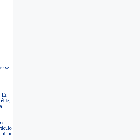
no se
. En
élite,
a
los
tículo
miliar