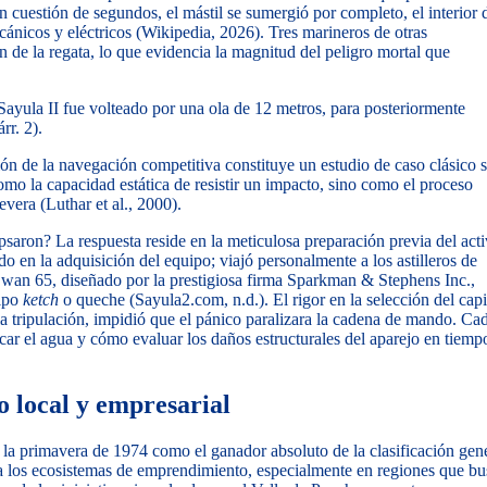
 cuestión de segundos, el mástil se sumergió por completo, el interior 
cánicos y eléctricos (Wikipedia, 2026). Tres marineros de otras
 de la regata, lo que evidencia la magnitud del peligro mortal que
Sayula II fue volteado por una ola de 12 metros, para posteriormente
rr. 2).
ión de la navegación competitiva constituye un estudio de caso clásico 
omo la capacidad estática de resistir un impacto, sino como el proceso
vera (Luthar et al., 2000).
psaron? La respuesta reside en la meticulosa preparación previa del act
do en la adquisición del equipo; viajó personalmente a los astilleros de
Swan 65, diseñado por la prestigiosa firma Sparkman & Stephens Inc.,
tipo
ketch
o queche (Sayula2.com, n.d.). El rigor en la selección del capi
a tripulación, impidió que el pánico paralizara la cadena de mando. Ca
ar el agua y cómo evaluar los daños estructurales del aparejo en tiemp
o local y empresarial
n la primavera de 1974 como el ganador absoluto de la clasificación gen
ra los ecosistemas de emprendimiento, especialmente en regiones que b