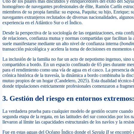
Uno de los pilares más discutidos y enriquecedores del éxito del
Sayul
homogéneo de navegantes profesionales de élite, Ramón Carlín estruct
miembros de su propia familia: su esposa, Paquita; su hijo, Enrique; s
navegantes extranjeros reclutados de diversas nacionalidades, algunos
experiencia en el Atlántico Sur o el Índico.
Desde la perspectiva de la sociología de las organizaciones, esta con
de relaciones, confianza mutua y normas compartidas que facilitan la 
suele manifestarse mediante un alto nivel de confianza interna (
bondin
transacción psicológica y acelera la toma de decisiones en momentos d
La inclusión de la familia no fue un acto de nepotismo ingenuo, sino u
compartidos a bordo. En un espacio confinado de 65 pies durante meses
para el rendimiento como una vía de agua en el casco. La presencia 
crónica histórica de la travesía, la dinámica a bordo combinaba la disc
mutuo propios de un hogar (Candelero, 2025). Esta dualidad técnico
donde tripulaciones estrictamente profesionales comenzaron a fragmen
3. Gestión del riesgo en entornos extremos
La verdadera prueba para cualquier modelo de gestión ocurre cuando la
segunda etapa de la regata, en las latitudes del sur conocidas por l
llevaron al límite las capacidades estructurales de los navíos y la resi
Fue en estas aguas del Océano Índico donde el
Sayula II
se encontró 