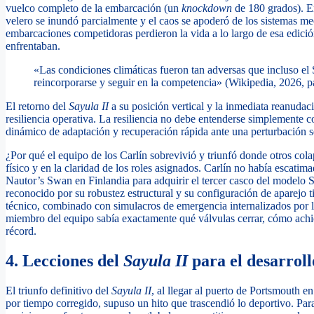
vuelco completo de la embarcación (un
knockdown
de 180 grados). En
velero se inundó parcialmente y el caos se apoderó de los sistemas me
embarcaciones competidoras perdieron la vida a lo largo de esa edición
enfrentaban.
«Las condiciones climáticas fueron tan adversas que incluso el 
reincorporarse y seguir en la competencia» (Wikipedia, 2026, pá
El retorno del
Sayula II
a su posición vertical y la inmediata reanudac
resiliencia operativa. La resiliencia no debe entenderse simplemente c
dinámico de adaptación y recuperación rápida ante una perturbación se
¿Por qué el equipo de los Carlín sobrevivió y triunfó donde otros cola
físico y en la claridad de los roles asignados. Carlín no había escatima
Nautor’s Swan en Finlandia para adquirir el tercer casco del modelo 
reconocido por su robustez estructural y su configuración de aparejo 
técnico, combinado con simulacros de emergencia internalizados por l
miembro del equipo sabía exactamente qué válvulas cerrar, cómo achic
récord.
4. Lecciones del
Sayula II
para el desarroll
El triunfo definitivo del
Sayula II
, al llegar al puerto de Portsmouth e
por tiempo corregido, supuso un hito que trascendió lo deportivo. Pa