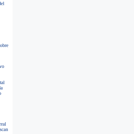
del
sobre
ivo
tal
da
o
eral
uscan