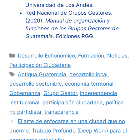
Universidad de Los Andes.
Red Nacional de Grupos Gestores.
(2020).
Manual de organización y
funciones de los Grupos Gestores de
Guatemala
. Ediciones RGG.
Categorías
Desarrollo Echonomico
,
Formación
,
Noticias
,
Participación Ciudadana
Etiquetas
Antigua Guatemala
,
desarrollo local
,
desarrollo sostenible
,
economía territorial
,
Gobernanza
,
Grupo Gestor
,
independencia
institucional
,
participación ciudadana
,
política
no partidista
,
transparencia
El arte de enfocarse en una ciudad que no
duerme: Trabajo Profundo (Deep Work) para el
empresario antigüeño