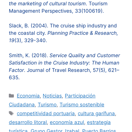
the marketing of cultural tourism
. Tourism
Management Perspectives, 33(100619).
Slack, B. (2004). The cruise ship industry and
the coastal city.
Planning Practice & Research,
19
(3), 329-340.
Smith, K. (2018).
Service Quality and Customer
Satisfaction in the Cruise Industry: The Human
Factor
. Journal of Travel Research, 57(5), 621–
635.
Categorías
Economia
,
Noticias
,
Participación
Ciudadana
,
Turismo
,
Turismo sostenible
Etiquetas
competitividad portuaria
,
cultura garífuna
,
desarrollo litoral
,
economía azul
,
estrategia
turística
,
Grupo Gestor
,
Izabal
,
Puerto Barrios
,