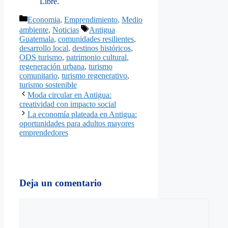
Libre.
Categorías
Economia
,
Emprendimiento
,
Medio
Etiquetas
ambiente
,
Noticias
Antigua
Guatemala
,
comunidades resilientes
,
desarrollo local
,
destinos históricos
,
ODS turismo
,
patrimonio cultural
,
regeneración urbana
,
turismo
comunitario
,
turismo regenerativo
,
turismo sostenible
Moda circular en Antigua:
creatividad con impacto social
La economía plateada en Antigua:
oportunidades para adultos mayores
emprendedores
Deja un comentario
Comentario