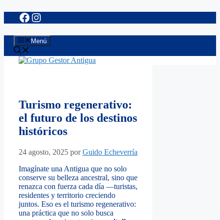
Facebook
Instagram
Saltar
al
contenido
Menú
Turismo regenerativo:
el futuro de los destinos
históricos
24 agosto, 2025
por
Guido Echeverría
Imagínate una Antigua que no solo
conserve su belleza ancestral, sino que
renazca con fuerza cada día —turistas,
residentes y territorio creciendo
juntos. Eso es el turismo regenerativo:
una práctica que no solo busca