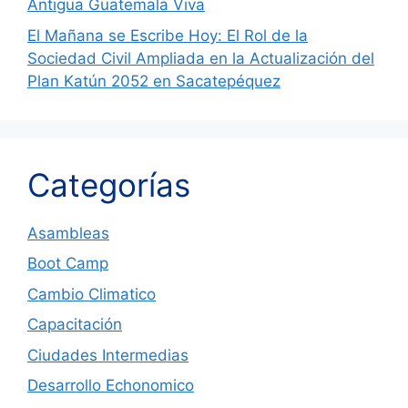
Antigua Guatemala Viva
El Mañana se Escribe Hoy: El Rol de la
Sociedad Civil Ampliada en la Actualización del
Plan Katún 2052 en Sacatepéquez
Categorías
Asambleas
Boot Camp
Cambio Climatico
Capacitación
Ciudades Intermedias
Desarrollo Echonomico