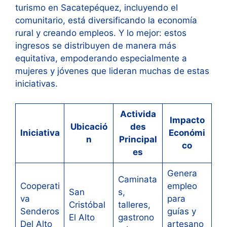
turismo en Sacatepéquez, incluyendo el
comunitario, está diversificando la economía
rural y creando empleos. Y lo mejor: estos
ingresos se distribuyen de manera más
equitativa, empoderando especialmente a
mujeres y jóvenes que lideran muchas de estas
iniciativas.
Activida
Impacto
Ubicació
des
Iniciativa
Económi
n
Principal
co
es
Genera
Caminata
Cooperati
empleo
San
s,
va
para
Cristóbal
talleres,
Senderos
guías y
El Alto
gastrono
Del Alto
artesano