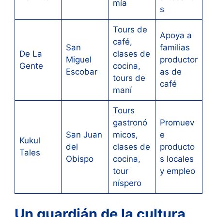
mía
s
Tours de
Apoya a
café,
San
familias
De La
clases de
Miguel
productor
Gente
cocina,
Escobar
as de
tours de
café
maní
Tours
gastronó
Promuev
San Juan
micos,
e
Kukul
del
clases de
producto
Tales
Obispo
cocina,
s locales
tour
y empleo
níspero
Un guardián de la cultura