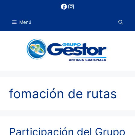
Saltar
Facebook
Instagram
al
contenido
Menú
fomación de rutas
Participación del Grupo