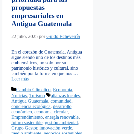
propuestas
empresariales en
Antigua Guatemala
22 julio, 2025
por
Guido Echeverría
En el corazón de Guatemala, Antigua
sigue siendo uno de los destinos más
emblemáticos, no solo por su
patrimonio histórico y cultural, sino
también por la forma en que nos …
Leer más
Categorías
Cambio Climatico
,
Economia
,
Etiquetas
Noticias
,
Turismo
alianzas locales
,
Antigua Guatemala
,
comunidad
,
conciencia ecológica
,
desarrollo
económico
,
economía circular
,
Emprendimiento
,
energía renovable
,
futuro sostenible
,
gestión ambiental
,
Grupo Gestor
,
innovación verde
,
medio ambiente
,
negocios sostenibles
,