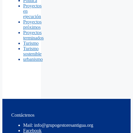
Politica
Proyectos
en
ejecución
Proyectos
próximos
Proyectos
terminados
Turismo
Turismo
sostenible
urbanismo
Contáctenos
Mail: info@grupogestoresantigua.org
Facebook