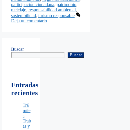
participación ciudadana
,
patrimonio
,
reciclaje
,
responsabilidad ambiental
,
sostenibilidad
,
turismo responsable
Deja un comentario
Buscar
Buscar
Entradas
recientes
Trá
mite
s,
Trab
as y