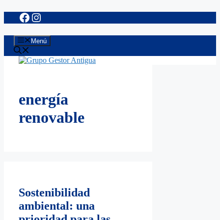
Facebook
Instagram
Saltar
al
contenido
Menú
energía
renovable
Sostenibilidad
ambiental: una
prioridad para las