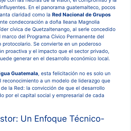
je con las hebras de la visión, el compromiso y la
 influyentes. En el panorama guatemalteco, pocos
tanta claridad como la
Red Nacional de Grupos
ciente condecoración a doña Ileana Magnolia
íder cívica de Quetzaltenango, al serle concedido
 el marco del Programa Cívico Permanente del
to protocolario. Se convierte en un poderoso
ón proactiva y el impacto que el sector privado,
puede generar en el desarrollo económico local.
tigua Guatemala
, esta felicitación no es solo un
 el reconocimiento a un modelo de liderazgo que
de la Red: la convicción de que el desarrollo
 por el capital social y empresarial de cada
stor: Un Enfoque Técnico-