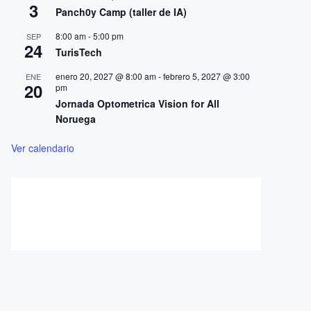
3
Panch0y Camp (taller de IA)
8:00 am
-
5:00 pm
SEP
24
TurisTech
enero 20, 2027 @ 8:00 am
-
febrero 5, 2027 @ 3:00
ENE
20
pm
Jornada Optometrica Vision for All
Noruega
Ver calendario