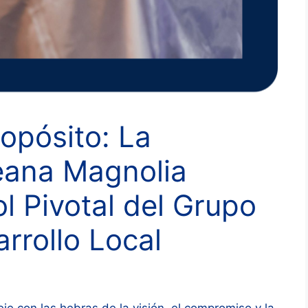
opósito: La
leana Magnolia
l Pivotal del Grupo
rrollo Local