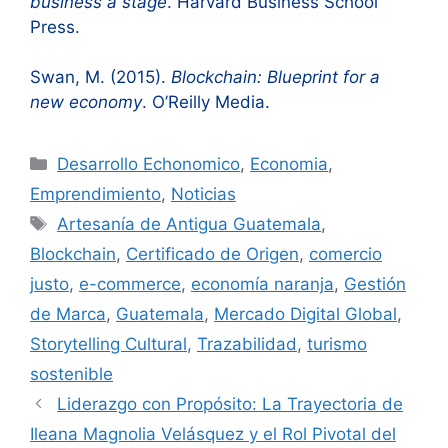
business a stage
. Harvard Business School
Press.
Swan, M. (2015).
Blockchain: Blueprint for a
new economy
. O’Reilly Media.
Categorías
Desarrollo Echonomico
,
Economia
,
Emprendimiento
,
Noticias
Etiquetas
Artesanía de Antigua Guatemala
,
Blockchain
,
Certificado de Origen
,
comercio
justo
,
e-commerce
,
economía naranja
,
Gestión
de Marca
,
Guatemala
,
Mercado Digital Global
,
Storytelling Cultural
,
Trazabilidad
,
turismo
sostenible
Liderazgo con Propósito: La Trayectoria de
Ileana Magnolia Velásquez y el Rol Pivotal del