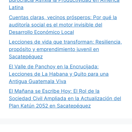
Burocracia Asfixia la Productividad en América
Latina
Cuentas claras, vecinos prósperos: Por qué la
auditoría social es el motor invisible del
Desarrollo Económico Local
Lecciones de vida que transforman: Resiliencia,
propósito y emprendimiento juvenil en
Sacatepéquez
El Valle de Panchoy en la Encrucijada:
Lecciones de La Habana y Quito para una
Antigua Guatemala Viva
El Mañana se Escribe Hoy: El Rol de la
Sociedad Civil Ampliada en la Actualización del
Plan Katún 2052 en Sacatepéquez