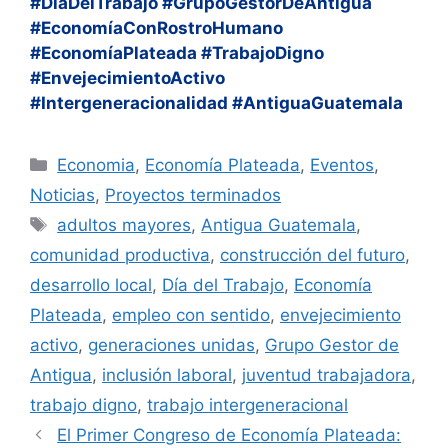
#DíaDelTrabajo #GrupoGestorDeAntigua
#EconomíaConRostroHumano
#EconomíaPlateada #TrabajoDigno
#EnvejecimientoActivo
#Intergeneracionalidad #AntiguaGuatemala
Categorías
Economia
,
Economía Plateada
,
Eventos
,
Noticias
,
Proyectos terminados
Etiquetas
adultos mayores
,
Antigua Guatemala
,
comunidad productiva
,
construcción del futuro
,
desarrollo local
,
Día del Trabajo
,
Economía
Plateada
,
empleo con sentido
,
envejecimiento
activo
,
generaciones unidas
,
Grupo Gestor de
Antigua
,
inclusión laboral
,
juventud trabajadora
,
trabajo digno
,
trabajo intergeneracional
El Primer Congreso de Economía Plateada: