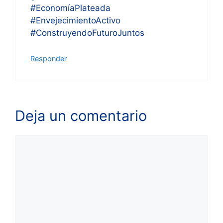
#EconomíaPlateada
#EnvejecimientoActivo
#ConstruyendoFuturoJuntos
Responder
Deja un comentario
Comentario