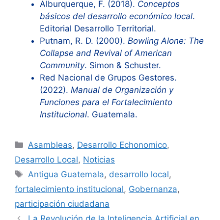
Alburquerque, F. (2018).
Conceptos
básicos del desarrollo económico local
.
Editorial Desarrollo Territorial.
Putnam, R. D. (2000).
Bowling Alone: The
Collapse and Revival of American
Community
. Simon & Schuster.
Red Nacional de Grupos Gestores.
(2022).
Manual de Organización y
Funciones para el Fortalecimiento
Institucional
. Guatemala.
Categorías
Asambleas
,
Desarrollo Echonomico
,
Desarrollo Local
,
Noticias
Etiquetas
Antigua Guatemala
,
desarrollo local
,
fortalecimiento institucional
,
Gobernanza
,
participación ciudadana
La Revolución de la Inteligencia Artificial en