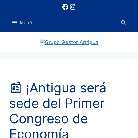
Saltar
Facebook
Instagram
al
contenido
Menú
📰 ¡Antigua será
sede del Primer
Congreso de
Economía