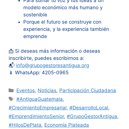
Para sumar tu voz y tus ideas a un
modelo económico más humano y
sostenible
Porque el futuro se construye con
experiencia, y la experiencia también
emprende
📩 Si deseas más información o deseas
inscribirte, puedes escribirnos a:
📬
info@grupogestoresantigua.org
📱 WhatsApp: 4205-0965
Categorías
Eventos
,
Noticias
,
Participación Ciudadana
Etiquetas
#AntiguaGuatemala
,
#CrecimientoEmpresarial
,
#DesarrolloLocal
,
#EmprendimientoSenior
,
#GrupoGestorAntigua
,
#HilosDePlata
,
Economía Plateada