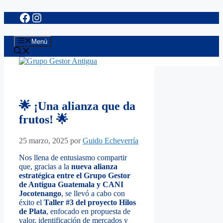
Facebook
Instagram
Saltar
al
contenido
Menú
🌟 ¡Una alianza que da
frutos! 🌟
25 marzo, 2025
por
Guido Echeverría
Nos llena de entusiasmo compartir
que, gracias a la
nueva alianza
estratégica entre el Grupo Gestor
de Antigua Guatemala y CANI
Jocotenango
, se llevó a cabo con
éxito el
Taller #3 del proyecto Hilos
de Plata
, enfocado en propuesta de
valor, identificación de mercados y