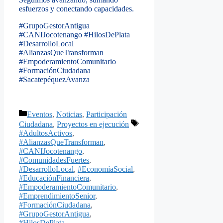
esfuerzos y conectando capacidades.
#GrupoGestorAntigua
#CANIJocotenango #HilosDePlata
#DesarrolloLocal
#AlianzasQueTransforman
#EmpoderamientoComunitario
#FormaciónCiudadana
#SacatepéquezAvanza
Categorías
Eventos
,
Noticias
,
Participación
Etiquetas
Ciudadana
,
Proyectos en ejecución
#AdultosActivos
,
#AlianzasQueTransforman
,
#CANIJocotenango
,
#ComunidadesFuertes
,
#DesarrolloLocal
,
#EconomíaSocial
,
#EducaciónFinanciera
,
#EmpoderamientoComunitario
,
#EmprendimientoSenior
,
#FormaciónCiudadana
,
#GrupoGestorAntigua
,
#HilosDePlata
,