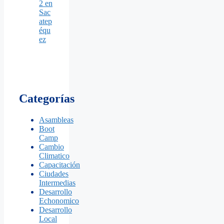
2 en
Sac
atep
équ
ez
Categorías
Asambleas
Boot
Camp
Cambio
Climatico
Capacitación
Ciudades
Intermedias
Desarrollo
Echonomico
Desarrollo
Local