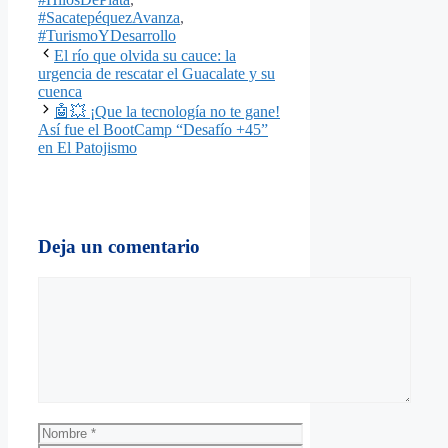
#SacatepéquezAvanza
,
#TurismoYDesarrollo
El río que olvida su cauce: la
urgencia de rescatar el Guacalate y su
cuenca
🤖💥 ¡Que la tecnología no te gane!
Así fue el BootCamp “Desafío +45”
en El Patojismo
Deja un comentario
Comentario
Nombre