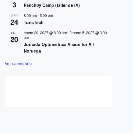
3
Panch0y Camp (taller de IA)
8:00 am
-
5:00 pm
SEP
24
TurisTech
enero 20, 2027 @ 8:00 am
-
febrero 5, 2027 @ 3:00
ENE
20
pm
Jornada Optometrica Vision for All
Noruega
Ver calendario