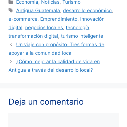
Categorías
Economia
,
Noticias
,
Turismo
Etiquetas
Antigua Guatemala
,
desarrollo económico
,
e-commerce
,
Emprendimiento
,
innovación
digital
,
negocios locales
,
tecnología
,
transformación digital
,
turismo inteligente
Un viaje con propósito: Tres formas de
apoyar a la comunidad local
¿Cómo mejorar la calidad de vida en
Antigua a través del desarrollo local?
Deja un comentario
Comentario