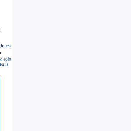
l
ciones
a
a solo
en la