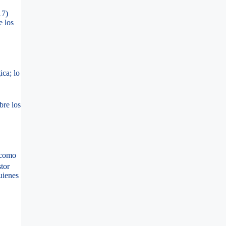
17)
e los
ica; lo
bre los
a como
tor
uienes