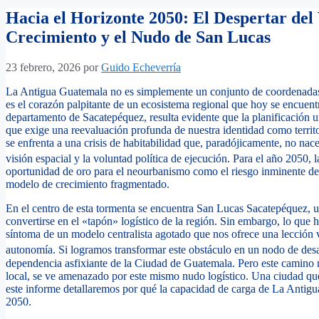
Hacia el Horizonte 2050: El Despertar del 
Crecimiento y el Nudo de San Lucas
23 febrero, 2026
por
Guido Echeverría
La Antigua Guatemala no es simplemente un conjunto de coordenadas g
es el corazón palpitante de un ecosistema regional que hoy se encuentra
departamento de Sacatepéquez, resulta evidente que la planificación u
que exige una reevaluación profunda de nuestra identidad como territ
se enfrenta a una crisis de habitabilidad que, paradójicamente, no nace
visión espacial y la voluntad política de ejecución.
Para el año 2050, la
oportunidad de oro para el neourbanismo como el riesgo inminente de u
modelo de crecimiento fragmentado.
En el centro de esta tormenta se encuentra San Lucas Sacatepéquez, 
convertirse en el «tapón» logístico de la región. Sin embargo, lo que 
síntoma de un modelo centralista agotado que nos ofrece una lección va
autonomía.
Si logramos transformar este obstáculo en un nodo de desar
dependencia asfixiante de la Ciudad de Guatemala. Pero este camino n
local, se ve amenazado por este mismo nudo logístico. Una ciudad qu
este informe detallaremos por qué la capacidad de carga de La Antigua 
2050.