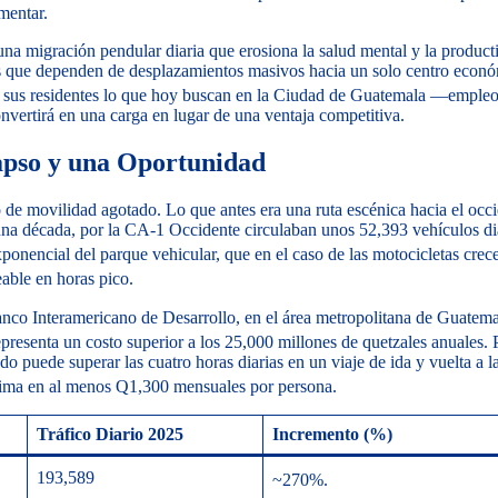
mentar.
 una migración pendular diaria que erosiona la salud mental y la product
 que dependen de desplazamientos masivos hacia un solo centro econ
 a sus residentes lo que hoy buscan en la Ciudad de Guatemala —empleo
nvertirá en una carga en lugar de una ventaja competitiva.
apso y una Oportunidad
de movilidad agotado. Lo que antes era una ruta escénica hacia el occ
 una década, por la CA-1 Occidente circulaban unos 52,393 vehículos di
ponencial del parque vehicular, que en el caso de las motocicletas crec
able en horas pico.
nco Interamericano de Desarrollo, en el área metropolitana de Guatema
epresenta un costo superior a los 25,000 millones de quetzales anuales.
P
o puede superar las cuatro horas diarias en un viaje de ida y vuelta a l
estima en al menos Q1,300 mensuales por persona.
Tráfico Diario 2025
Incremento (%)
193,589
~270%.