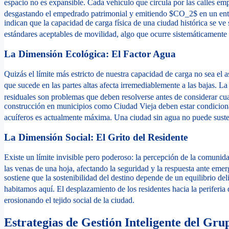
espacio no es expansible. Cada vehículo que circula por las calles emp
desgastando el empedrado patrimonial y emitiendo $CO_2$ en un entor
indican que la capacidad de carga física de una ciudad histórica se v
estándares aceptables de movilidad, algo que ocurre sistemáticamente
La Dimensión Ecológica: El Factor Agua
Quizás el límite más estricto de nuestra capacidad de carga no sea el a
que sucede en las partes altas afecta irremediablemente a las bajas.
La 
residuales son problemas que deben resolverse antes de considerar cual
construcción en municipios como Ciudad Vieja deben estar condiciona
acuíferos es actualmente máxima.
Una ciudad sin agua no puede susten
La Dimensión Social: El Grito del Residente
Existe un límite invisible pero poderoso: la percepción de la comunida
las venas de una hoja, afectando la seguridad y la respuesta ante emer
sostiene que la sostenibilidad del destino depende de un equilibrio de
habitamos aquí.
El desplazamiento de los residentes hacia la periferia
erosionando el tejido social de la ciudad.
Estrategias de Gestión Inteligente del Gru