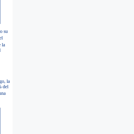
do su
el
 la
l
o, la
% del
 una