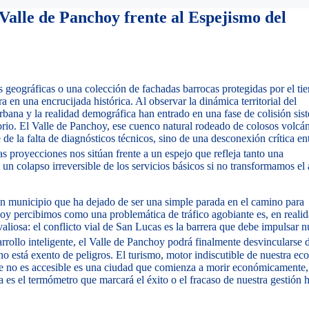
Valle de Panchoy frente al Espejismo del
eográficas o una colección de fachadas barrocas protegidas por el ti
 en una encrucijada histórica. Al observar la dinámica territorial del
rbana y la realidad demográfica han entrado en una fase de colisión sis
orio. El Valle de Panchoy, ese cuenco natural rodeado de colosos volcán
 de la falta de diagnósticos técnicos, sino de una desconexión crítica ent
s proyecciones nos sitúan frente a un espejo que refleja tanto una
n colapso irreversible de los servicios básicos si no transformamos el 
un municipio que ha dejado de ser una simple parada en el camino para
hoy percibimos como una problemática de tráfico agobiante es, en realid
liosa: el conflicto vial de San Lucas es la barrera que debe impulsar n
rollo inteligente, el Valle de Panchoy podrá finalmente desvincularse d
o está exento de peligros. El turismo, motor indiscutible de nuestra e
e no es accesible es una ciudad que comienza a morir económicamente,
es el termómetro que marcará el éxito o el fracaso de nuestra gestión h