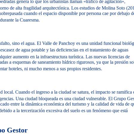
edradas genera lo que los urbanistas llaman «tráfico de agitación»,
no de alta fragilidad arquitectónica.
Los estudios de Molina Soto (20
e sobrepasada cuando el espacio disponible por persona cae por debajo d
 durante la Cuaresma.
sfalto, sino el agua. El Valle de Panchoy es una unidad funcional biológ
escasez de agua potable y las deficiencias en el tratamiento de aguas
quier aumento en la infraestructura turística.
Las nuevas licencias de
das a esquemas de saneamiento hídrico rigurosos, ya que la presión so
tar hoteles, ni mucho menos a sus propios residentes.
d local. Cuando el ingreso a la ciudad se satura, el impacto se ramific
gencias.
Una ciudad bloqueada es una ciudad vulnerable. El Grupo Ges
licado entre la dinámica económica del turismo y la calidad de vida de q
 debido a la tercerización excesiva del suelo es un fenómeno que está
po Gestor