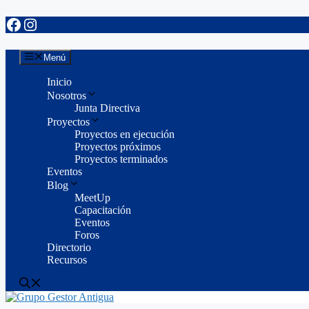
Facebook
Instagram
Saltar
al
contenido
Menú
Inicio
Nosotros
Junta Directiva
Proyectos
Proyectos en ejecución
Proyectos próximos
Proyectos terminados
Eventos
Blog
MeetUp
Capacitación
Eventos
Foros
Directorio
Recursos