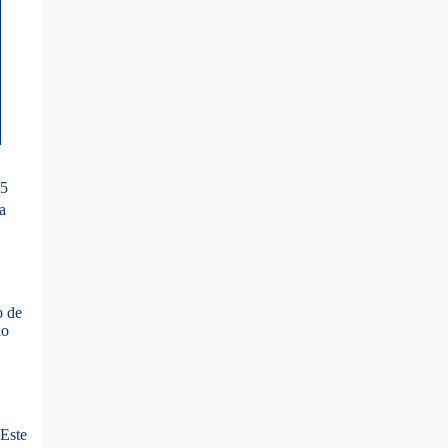
45
a
o de
io
Este