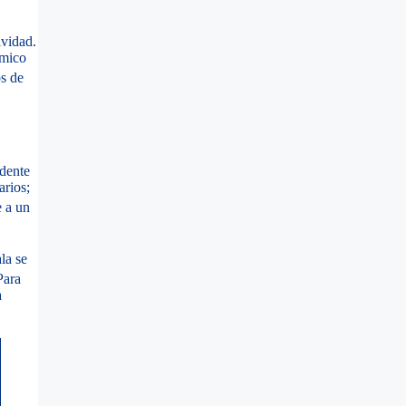
ividad.
ómico
s de
idente
arios;
e a un
la se
ara
a