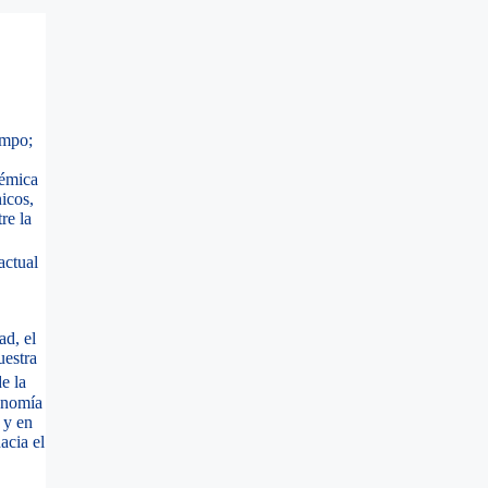
empo;
témica
icos,
re la
actual
ad, el
uestra
e la
conomía
 y en
acia el