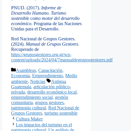
PNUD. (2017).
Informe de
Desarrollo Humano. Turismo
sostenible como motor del desarrollo
económico
. Programa de las Naciones
Unidas para el Desarrollo.
Red Nacional de Grupos Gestores.
(2024).
Manual de Grupos Gestores
.
Recuperado de
https://gruposgestores.org.gt/wp-
content/uploads/2024/04/7manualdegruposgestores.pdf
Categorías
Asambleas
,
Capacitación
,
Economia
,
Emprendimiento
,
Medio
Etiquetas
ambiente
,
Noticias
Antigua
Guatemala
,
articulación público-
privada
,
desarrollo económico local
,
emprendimiento social
,
gestión
comunitaria
,
grupos gestores
,
patrimonio cultural
,
Red Nacional de
Grupos Gestores
,
turismo sostenible
Cultura Maker
Los impactos del turismo en el
patrimonio cultural: Un análisis de