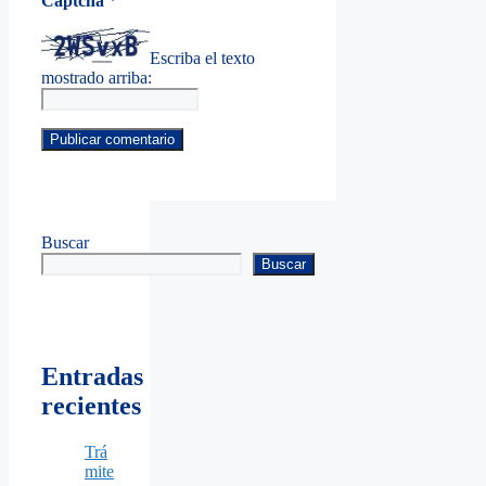
Captcha
*
Escriba el texto
mostrado arriba:
Buscar
Buscar
Entradas
recientes
Trá
mite